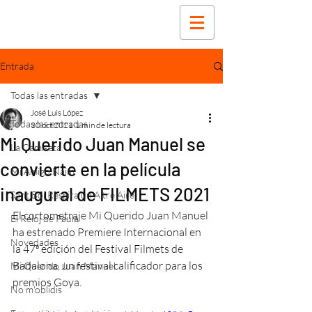
Entrada
Todas las entradas
José Luis López
Todas las entradas
30 oct 2021
1 min de lectura
Mi Querido Juan Manuel se
La Camiseta
convierte en la película
Mi Amigo Naim
inaugural de FILMETS 2021
Sant Boi Respira un Altre Aire
El cortometraje Mi Querido Juan Manuel 
El Reloj de Paula
ha estrenado Premiere Internacional en 
Novedades
la 47ª edición del Festival Filmets de 
Badalona, un festival calificador para los 
Mi Querido Juan Manuel
premios Goya. 
No m'oblidis