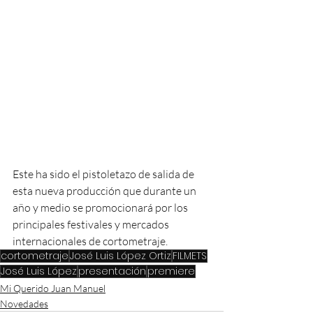
Este ha sido el pistoletazo de salida de 
esta nueva producción que durante un 
año y medio se promocionará por los 
principales festivales y mercados 
internacionales de cortometraje. 
cortometraje
José Luis López Ortiz
FILMETS
José Luis López
presentación
premiere
Mi Querido Juan Manuel
Novedades