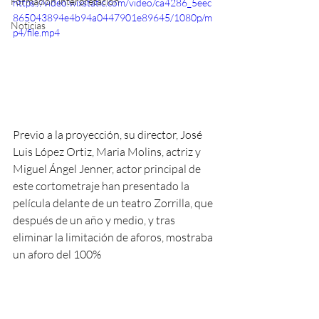
Formación interpretación
https://video.wixstatic.com/video/ca4286_5eec
865043894e4b94a0447901e89645/1080p/m
Noticias
p4/file.mp4
Previo a la proyección, su director, José 
Luis López Ortiz, Maria Molins, actriz y 
Miguel Ángel Jenner, actor principal de 
este cortometraje han presentado la 
película delante de un teatro Zorrilla, que 
después de un año y medio, y tras 
eliminar la limitación de aforos, mostraba 
un aforo del 100%