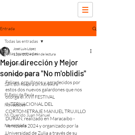
Entrada
Todas las entradas
José Luis López
Todas las entradas
12 jul 2024
1 min de lectura
Mejor dirección y Mejor
La Camiseta
sonido para "No m'oblidis"
Mi Amigo Naim
Felices, orgullosos y agradecidos por 
Sant Boi Respira un Altre Aire
estos dos nuevos galardones que nos 
El Reloj de Paula
otorga el XVII FESTIVAL 
INTERNACIONAL DEL 
Novedades
CORTOMETRAJE MANUEL TRUJILLO 
Mi Querido Juan Manuel
DURÁN, realizado en Maracaibo - 
No m'oblidis
Venezuela 2024 y organizado por la 
Universidad de Zulia a través de su 