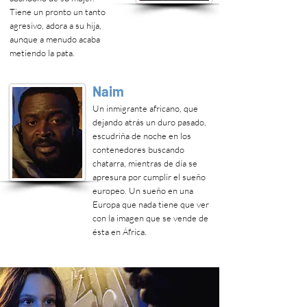
Tiene un pronto un tanto
agresivo, adora a su hija,
aunque a menudo acaba
metiendo la pata.
Naim
Un inmigrante africano, que
dejando atrás un duro pasado,
escudriña de noche en los
contenedores buscando
chatarra, mientras de día se
apresura por cumplir el sueño
europeo. Un sueño en una
Europa que nada tiene que ver
con la imagen que se vende de
ésta en África.