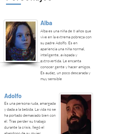
Alba
Alba es una niña de 8 años que
vive en la extrema pobreza con
su padre Adolfo. Es en
apariencia una niña normal,
inteligente, avispada y
extrovertida. Le encanta
conocer gente y hacer amigos.
Es audaz, un poco descarada y
muy sensible
Adolfo
Es una persona ruda, amargada
y dada a la bebida. La vida no se
ha portado demasiado bien con
él. Tras perder su trabajo
durante la crisis, llegó el
abandono de su mujer.