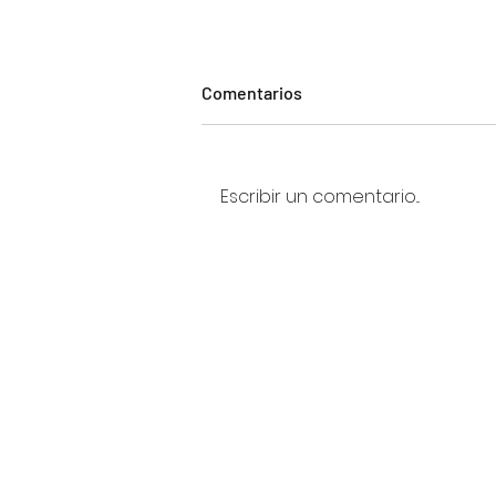
Comentarios
Escribir un comentario...
Escoger no es nada fácil