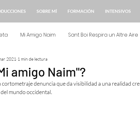
ODUCCIONES
SOBRE MÍ
FORMACIÓN
INTENSIVOS
eta
Mi Amigo Naim
Sant Boi Respira un Altre Aire
mar 2021
1 min de lectura
 Juan Manuel
No m'oblidis
Formación interpretac
Mi amigo Naim"?
cortometraje denuncia que da visibilidad a una realidad crec
del mundo occidental.