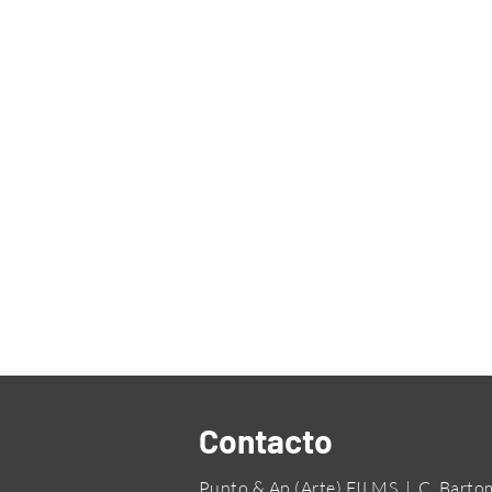
Contacto
Punto & Ap (Arte) FILMS | C. Bartomeu