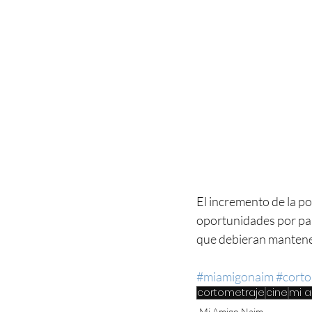
El incremento de la po
oportunidades por par
que debieran mantener 
#miamigonaim
#corto
cortometraje
cine
mi 
Mi Amigo Naim