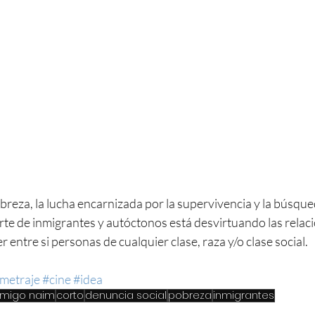
breza, la lucha encarnizada por la supervivencia y la búsque
te de inmigrantes y autóctonos está desvirtuando las relaci
entre si personas de cualquier clase, raza y/o clase social. 
metraje
#cine
#idea
amigo naim
corto
denuncia social
pobreza
inmigrantes