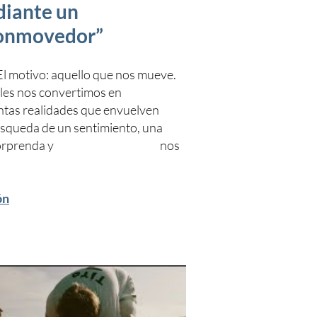
diante un
conmovedor”
 El motivo: aquello que nos mueve.
es nos convertimos en
intas realidades que envuelven
úsqueda de un sentimiento, una
to que sorprenda y nos
ón