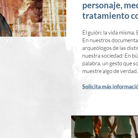
personaje, me
tratamiento 
El guión: la vida misma.
En nuestros documental
arqueólogos de las dist
nuestra sociedad: En b
palabra, un ges
muestre algo de verdad.
Solicita más informaci
d