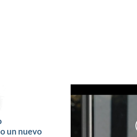
o
mo un nuevo