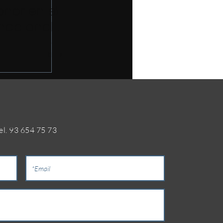
nor en el
rnacional
s
el. 93 654 75 73