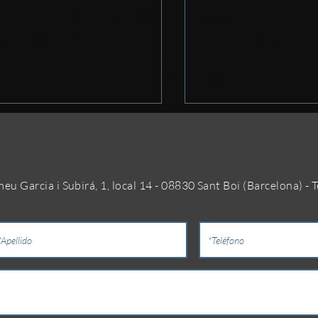
cial de Mi querido
Premio de Ho
an Manuel
Festival Inte
de Cine de
Castelldefel
 Garcia i Subirá, 1, local 14 - 08830 Sant Boi (Barcelona) - T