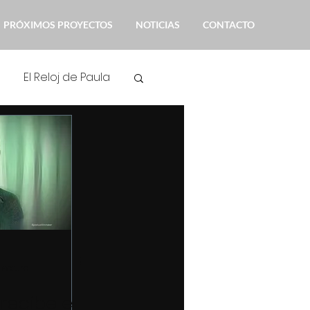
PRÓXIMOS PROYECTOS
NOTICIAS
CONTACTO
El Reloj de Paula
ión
Noticias
 lectura
recibe el