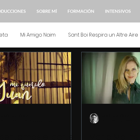
ODUCCIONES
SOBRE MÍ
FORMACIÓN
INTENSIVOS
eta
Mi Amigo Naim
Sant Boi Respira un Altre Aire
 Juan Manuel
No m'oblidis
Formación interpretac
José Luis López
José Luis López
6 jul 2021
1 min de lectura
2 jul 2021
1 min de
esentamos el cartel
Maria Molins 