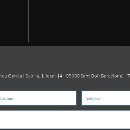
Manuel" gana el
Premio a la Mejor
dirección en el
Montelupo IIFF (Italia)
 Garcia i Subirá, 1, local 14 - 08830 Sant Boi (Barcelona) - T