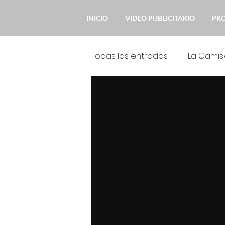
INICIO
VIDEO PUBLICITARIO
PR
Todas las entradas
La Camis
Novedades
Mi Querido