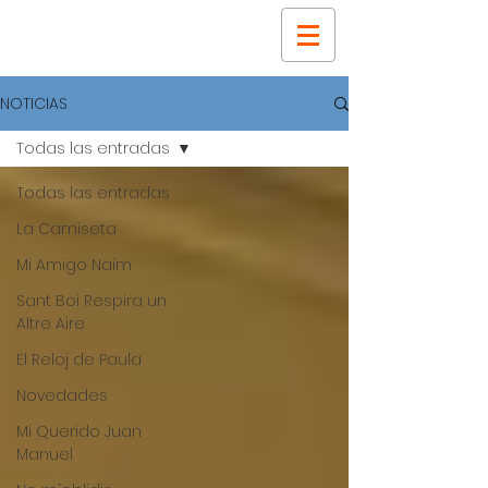
NOTICIAS
Todas las entradas
Todas las entradas
La Camiseta
Mi Amigo Naim
Sant Boi Respira un
Altre Aire
El Reloj de Paula
Novedades
Mi Querido Juan
Manuel